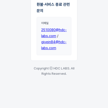
환불·서비스 종료 관련
문의
이메일
2510080@hdc-
labs.com
/
givein84@hdc-
labs.com
Copyright ⓒ HDC LABS. All
Rights Reserved.